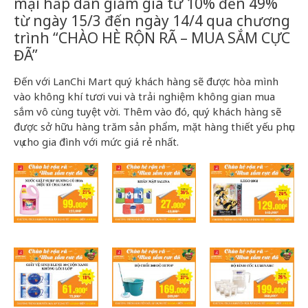
mại hấp dẫn giảm giá từ 10% đến 49%
từ ngày 15/3 đến ngày 14/4 qua chương
trình “CHÀO HÈ RỘN RÃ – MUA SẮM CỰC
ĐÃ”
Đến với LanChi Mart quý khách hàng sẽ được hòa mình
vào không khí tươi vui và trải nghiệm không gian mua
sắm vô cùng tuyệt vời. Thêm vào đó, quý khách hàng sẽ
được sở hữu hàng trăm sản phẩm, mặt hàng thiết yếu phục
vụ cho gia đình với mức giá rẻ nhất.