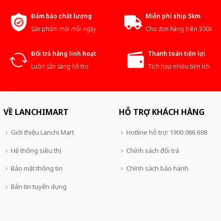
Đảm bảo chất lượng
Miễn phí ship 5km
Sản phẩm mới mỗi ngày
Cho đơn hàng trên 300k
Đổi trả hàng linh hoạt
Thanh toán tiện lợi
Luôn sẵn sàng hỗ trợ
Tích hợp nhiều tiện ích
VỀ LANCHIMART
HỖ TRỢ KHÁCH HÀNG
Giới thiệu Lanchi Mart
Hotline hỗ trợ: 1900 066 698
Hệ thống siêu thị
Chính sách đổi trả
Bảo mật thông tin
Chính sách bảo hành
Bản tin tuyển dụng