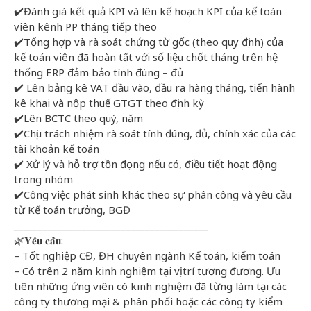
✔️Đánh giá kết quả KPI và lên kế hoạch KPI của kế toán
viên kênh PP tháng tiếp theo
✔️Tổng hợp và rà soát chứng từ gốc (theo quy định) của
kế toán viên đã hoàn tất với số liệu chốt tháng trên hệ
thống ERP đảm bảo tính đúng – đủ
✔️ Lên bảng kê VAT đầu vào, đầu ra hàng tháng, tiến hành
kê khai và nộp thuế GTGT theo định kỳ
✔️Lên BCTC theo quý, năm
✔️Chịu trách nhiệm rà soát tính đúng, đủ, chính xác của các
tài khoản kế toán
✔️ Xử lý và hỗ trợ tồn đọng nếu có, điều tiết hoạt động
trong nhóm
✔️Công việc phát sinh khác theo sự phân công và yêu cầu
từ Kế toán trưởng, BGĐ
________________________________________
🌿𝐘𝐞̂𝐮 𝐜𝐚̂̀𝐮:
– Tốt nghiệp CĐ, ĐH chuyên ngành Kế toán, kiểm toán
– Có trên 2 năm kinh nghiệm tại vị trí tương đương. Ưu
tiên những ứng viên có kinh nghiệm đã từng làm tại các
công ty thương mại & phân phối hoặc các công ty kiểm