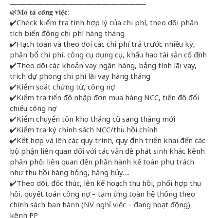
________________________________________
🌿𝐌𝐨̂ 𝐭𝐚̉ 𝐜𝐨̂𝐧𝐠 𝐯𝐢𝐞̣̂𝐜:
✔️Check kiểm tra tính hợp lý của chi phí, theo dõi phân
tích biến động chi phí hàng tháng
✔️Hạch toán và theo dõi các chi phí trả trước nhiều kỳ,
phân bổ chi phí, công cụ dụng cụ, khấu hao tài sản cố định
✔️Theo dõi các khoản vay ngân hàng, bảng tính lãi vay,
trích dự phòng chi phí lãi vay hàng tháng
✔️Kiểm soát chứng từ, công nợ
✔️Kiểm tra tiến độ nhập đơn mua hàng NCC, tiến độ đối
chiếu công nợ
✔️Kiểm chuyển tồn kho tháng cũ sang tháng mới
✔️Kiểm tra ký chính sách NCC/thu hồi chính
✔️Kết hợp và lên các quy trình, quy định triển khai đến các
bộ phận liên quan đối với các vấn đề phát sinh khác kênh
phân phối liên quan đến phần hành kế toán phụ trách
như thu hồi hàng hỏng, hàng hủy….
✔️Theo dõi, đốc thúc, lên kế hoạch thu hồi, phối hợp thu
hồi, quyết toán công nợ – tạm ứng toàn hệ thống theo
chính sách ban hành (NV nghỉ việc – đang hoạt động)
kênh PP