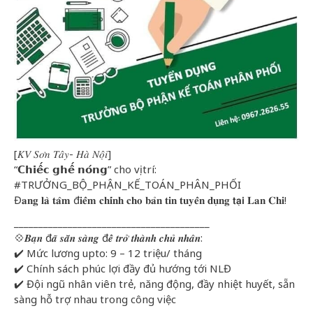
[𝐾𝑉 𝑆𝑜̛𝑛 𝑇𝑎̂𝑦- 𝐻𝑎̀ 𝑁𝑜̣̂𝑖]
“𝗖𝗵𝗶𝗲̂́𝗰 𝗴𝗵𝗲̂́ 𝗻𝗼́𝗻𝗴” cho vị trí:
#TRƯỞNG_BỘ_PHẬN_KẾ_TOÁN_PHÂN_PHỐI
Đ𝐚𝐧𝐠 𝐥𝐚̀ 𝐭𝐚̂𝐦 đ𝐢𝐞̂̉𝐦 𝐜𝐡𝐢́𝐧𝐡 𝐜𝐡𝐨 𝐛𝐚̉𝐧 𝐭𝐢𝐧 𝐭𝐮𝐲𝐞̂̉𝐧 𝐝𝐮̣𝐧𝐠 𝘁𝗮̣𝗶 𝐋𝐚𝐧 𝐂𝐡𝐢!
________________________________________
💠𝑩𝒂̣𝒏 đ𝒂̃ 𝒔𝒂̆̃𝒏 𝒔𝒂̀𝒏𝒈 đ𝒆̂̉ 𝒕𝒓𝒐̛̉ 𝒕𝒉𝒂̀𝒏𝒉 𝒄𝒉𝒖̉ 𝒏𝒉𝒂̂𝒏:
✔️ Mức lương upto: 9 – 12 triệu/ tháng
✔️ Chính sách phúc lợi đầy đủ hướng tới NLĐ
✔️ Đội ngũ nhân viên trẻ, năng động, đầy nhiệt huyết, sẵn
sàng hỗ trợ nhau trong công việc