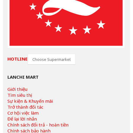
HOTLINE
Choose Supermarket
LANCHI MART
Giới thiệu
Tìm siêu thị
Sự kiện & Khuyến mãi
Trở thành đối tác
Cơ hội việc làm
Để lại lời nhắn
Chính sách đổi trả - hoàn tiền
Chính sách bảo hành