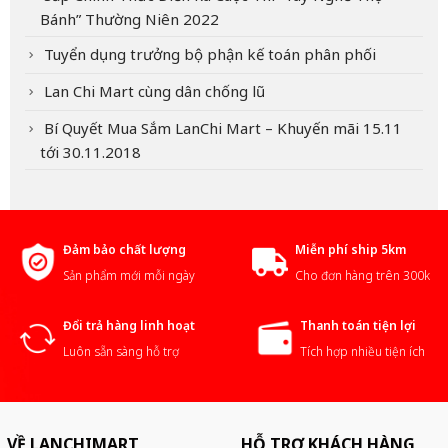
Bánh” Thường Niên 2022
Tuyển dụng trưởng bộ phận kế toán phân phối
Lan Chi Mart cùng dân chống lũ
Bí Quyết Mua Sắm LanChi Mart – Khuyến mãi 15.11
tới 30.11.2018
Đảm bảo chất lượng
Miễn phí ship 5km
Sản phẩm mới mỗi ngày
Cho đơn hàng trên 300k
Đổi trả hàng linh hoạt
Thanh toán tiện lợi
Luôn sẵn sàng hỗ trợ
Tích hợp nhiều tiện ích
VỀ LANCHIMART
HỖ TRỢ KHÁCH HÀNG