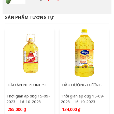
gốc
hiện
là:
tại
33,000 ₫.
là:
SẢN PHẨM TƯƠNG TỰ
21,000 ₫.
DẦU ĂN NEPTUNE 5L
DẦU HƯỚNG DƯƠNG SIMPLY 2L
Thời gian áp dụng 15-09-
Thời gian áp dụng 15-09-
2023 – 16-10-2023
2023 – 16-10-2023
285,000
₫
134,000
₫