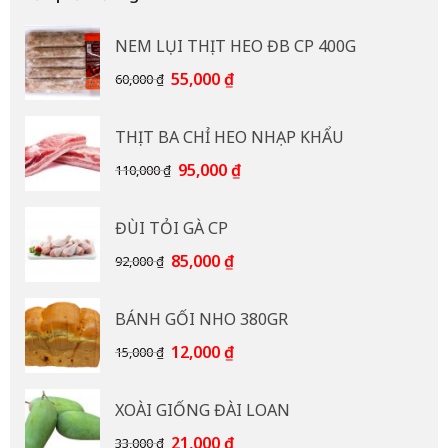
NEM LỤI THỊT HEO ĐB CP 400G
Giá
Giá
55,000
₫
60,000
₫
gốc
hiện
là:
tại
THỊT BA CHỈ HEO NHẠP KHẨU
60,000 ₫.
là:
55,000 ₫.
Giá
Giá
95,000
₫
110,000
₫
gốc
hiện
là:
tại
ĐÙI TỎI GÀ CP
110,000 ₫.
là:
95,000 ₫.
Giá
Giá
85,000
₫
92,000
₫
gốc
hiện
là:
tại
BÁNH GỐI NHO 380GR
92,000 ₫.
là:
85,000 ₫.
Giá
Giá
12,000
₫
15,000
₫
gốc
hiện
là:
tại
XOÀI GIỐNG ĐÀI LOAN
15,000 ₫.
là:
12,000 ₫.
Giá
Giá
21,000
₫
33,000
₫