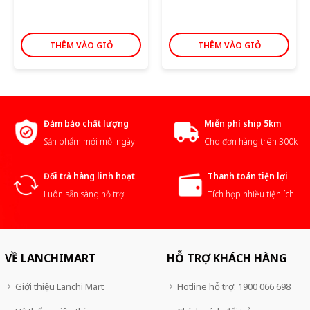
THÊM VÀO GIỎ
THÊM VÀO GIỎ
Đảm bảo chất lượng
Miễn phí ship 5km
Sản phẩm mới mỗi ngày
Cho đơn hàng trên 300k
Đổi trả hàng linh hoạt
Thanh toán tiện lợi
Luôn sẵn sàng hỗ trợ
Tích hợp nhiều tiện ích
VỀ LANCHIMART
HỖ TRỢ KHÁCH HÀNG
Giới thiệu Lanchi Mart
Hotline hỗ trợ: 1900 066 698