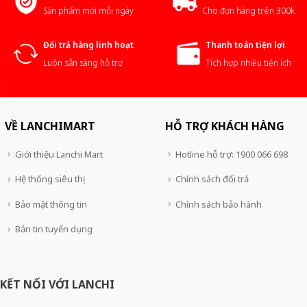
Sản phẩm mới mỗi ngày
Cho đơn hàng trên 300k
Đổi trả hàng linh hoạt
Thanh toán tiện lợi
Luôn sẵn sàng hỗ trợ
Tích hợp nhiều tiện ích
VỀ LANCHIMART
HỖ TRỢ KHÁCH HÀNG
Giới thiệu Lanchi Mart
Hotline hỗ trợ: 1900 066 698
Hệ thống siêu thị
Chính sách đổi trả
Bảo mật thông tin
Chính sách bảo hành
Bản tin tuyển dụng
KẾT NỐI VỚI LANCHI