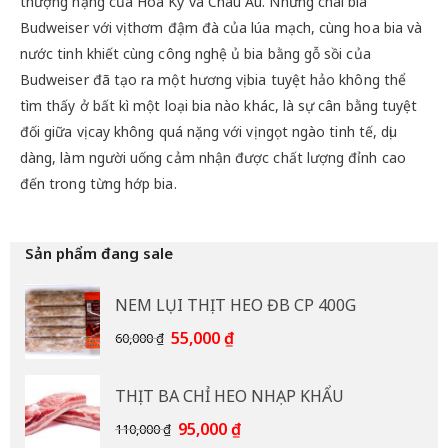
thượng hạng của Hoa Kỳ và Châu Âu. Những chai bia
Budweiser với vị thơm đậm đà của lúa mạch, cùng hoa bia và
nước tinh khiết cùng công nghệ ủ bia bằng gỗ sồi của
Budweiser đã tạo ra một hương vị bia tuyệt hảo không thể
tìm thấy ở bất kì một loại bia nào khác, là sự cân bằng tuyệt
đối giữa vị cay không quá nặng với vị ngọt ngào tinh tế, dịu
dàng, làm người uống cảm nhận được chất lượng đỉnh cao
đến trong từng hớp bia.
Sản phẩm đang sale
NEM LỤI THỊT HEO ĐB CP 400G
Giá
Giá
55,000
₫
60,000
₫
gốc
hiện
là:
tại
THỊT BA CHỈ HEO NHẠP KHẨU
60,000 ₫.
là:
55,000 ₫.
Giá
Giá
95,000
₫
110,000
₫
gốc
hiện