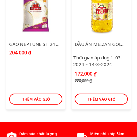
GẠO NEPTUNE ST 24 TÚI 5KG
DẦU ĂN MEIZAN GOLD 5L
204,000
₫
Thời gian áp dụng 1-03-
2024 – 14-3-2024
Giá
Giá
172,000
₫
gốc
hiện
220,000
₫
là:
tại
220,000 ₫.
là:
172,000 ₫.
THÊM VÀO GIỎ
THÊM VÀO GIỎ
Đảm bảo chất lượng
Miễn phí ship 5km