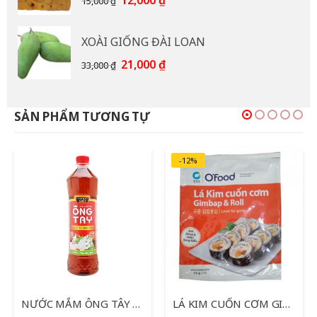
12,000
₫
15,000
₫
gốc
hiện
là:
tại
XOÀI GIỐNG ĐÀI LOAN
15,000 ₫.
là:
12,000 ₫.
Giá
Giá
21,000
₫
33,000
₫
gốc
hiện
là:
tại
33,000 ₫.
là:
SẢN PHẨM TƯƠNG TỰ
21,000 ₫.
-12%
NƯỚC MẮM ÔNG TÂY 900ML
LÁ KIM CUỐN CƠM GIMBAB 10G