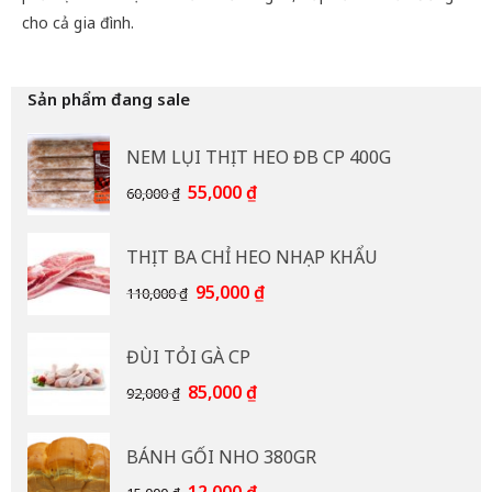
cho cả gia đình.
Sản phẩm đang sale
NEM LỤI THỊT HEO ĐB CP 400G
Giá
Giá
55,000
₫
60,000
₫
gốc
hiện
là:
tại
THỊT BA CHỈ HEO NHẠP KHẨU
60,000 ₫.
là:
55,000 ₫.
Giá
Giá
95,000
₫
110,000
₫
gốc
hiện
là:
tại
ĐÙI TỎI GÀ CP
110,000 ₫.
là:
95,000 ₫.
Giá
Giá
85,000
₫
92,000
₫
gốc
hiện
là:
tại
BÁNH GỐI NHO 380GR
92,000 ₫.
là:
85,000 ₫.
Giá
Giá