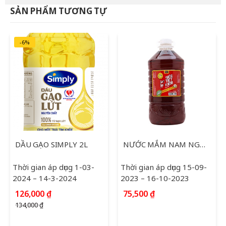
33,000 ₫.
là:
SẢN PHẨM TƯƠNG TỰ
21,000 ₫.
-6%
DẦU GẠO SIMPLY 2L
NƯỚC MẮM NAM NGƯ SIÊU TIẾT KIỆM 4.8L
Thời gian áp dụng 1-03-
Thời gian áp dụng 15-09-
2024 – 14-3-2024
2023 – 16-10-2023
Giá
Giá
126,000
₫
75,500
₫
gốc
hiện
134,000
₫
là:
tại
134,000 ₫.
là: