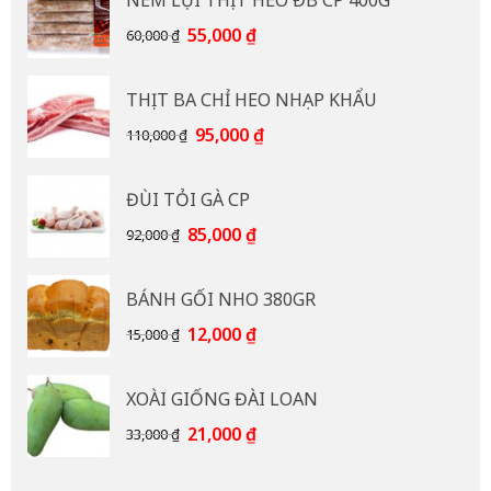
Giá
Giá
55,000
₫
60,000
₫
gốc
hiện
là:
tại
THỊT BA CHỈ HEO NHẠP KHẨU
60,000 ₫.
là:
55,000 ₫.
Giá
Giá
95,000
₫
110,000
₫
gốc
hiện
là:
tại
ĐÙI TỎI GÀ CP
110,000 ₫.
là:
95,000 ₫.
Giá
Giá
85,000
₫
92,000
₫
gốc
hiện
là:
tại
BÁNH GỐI NHO 380GR
92,000 ₫.
là:
85,000 ₫.
Giá
Giá
12,000
₫
15,000
₫
gốc
hiện
là:
tại
XOÀI GIỐNG ĐÀI LOAN
15,000 ₫.
là:
12,000 ₫.
Giá
Giá
21,000
₫
33,000
₫
gốc
hiện
là:
tại