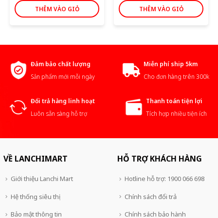
126,000 ₫.
THÊM VÀO GIỎ
THÊM VÀO GIỎ
Đảm bảo chất lượng
Miễn phí ship 5km
Sản phẩm mới mỗi ngày
Cho đơn hàng trên 300k
Đổi trả hàng linh hoạt
Thanh toán tiện lợi
Luôn sẵn sàng hỗ trợ
Tích hợp nhiều tiện ích
VỀ LANCHIMART
HỖ TRỢ KHÁCH HÀNG
Giới thiệu Lanchi Mart
Hotline hỗ trợ: 1900 066 698
Hệ thống siêu thị
Chính sách đổi trả
Bảo mật thông tin
Chính sách bảo hành