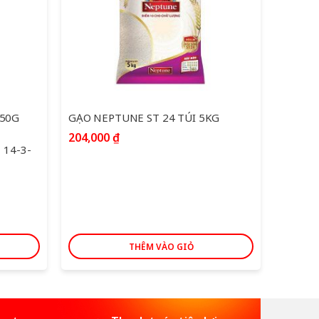
150G
GẠO NEPTUNE ST 24 TÚI 5KG
DẦU GẠ
204,000
₫
– 14-3-
Thời gi
2024
Giá
126,0
gốc
134,000
là:
134,00
THÊM VÀO GIỎ