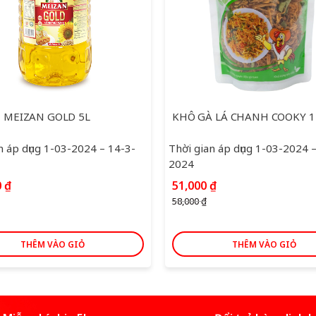
 MEIZAN GOLD 5L
KHÔ GÀ LÁ CHANH COOKY 
n áp dụng 1-03-2024 – 14-3-
Thời gian áp dụng 1-03-2024 
2024
Giá
Giá
Giá
0
₫
51,000
₫
hiện
gốc
hiện
58,000
₫
tại
là:
tại
0 ₫.
là:
58,000 ₫.
là:
172,000 ₫.
51,000 ₫.
THÊM VÀO GIỎ
THÊM VÀO GIỎ