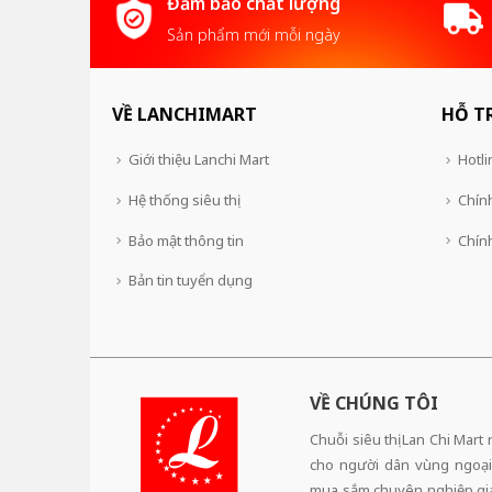
Đảm bảo chất lượng
Sản phẩm mới mỗi ngày
VỀ LANCHIMART
HỖ T
Giới thiệu Lanchi Mart
Hotli
Hệ thống siêu thị
Chính
Bảo mật thông tin
Chín
Bản tin tuyển dụng
VỀ CHÚNG TÔI
Chuỗi siêu thị Lan Chi Mart
cho người dân vùng ngoại
mua sắm chuyên nghiệp,giá 