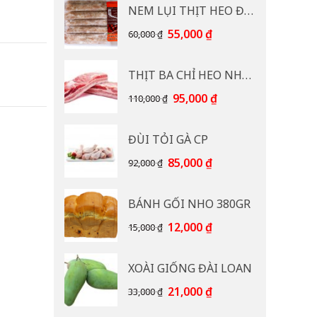
NEM LỤI THỊT HEO ĐB CP 400G
Giá
Giá
55,000
₫
60,000
₫
gốc
hiện
là:
tại
THỊT BA CHỈ HEO NHẠP KHẨU
60,000 ₫.
là:
55,000 ₫.
Giá
Giá
95,000
₫
110,000
₫
gốc
hiện
là:
tại
ĐÙI TỎI GÀ CP
110,000 ₫.
là:
95,000 ₫.
Giá
Giá
85,000
₫
92,000
₫
gốc
hiện
là:
tại
BÁNH GỐI NHO 380GR
92,000 ₫.
là:
85,000 ₫.
Giá
Giá
12,000
₫
15,000
₫
gốc
hiện
là:
tại
XOÀI GIỐNG ĐÀI LOAN
15,000 ₫.
là:
12,000 ₫.
Giá
Giá
21,000
₫
33,000
₫
gốc
hiện