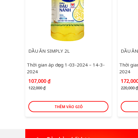
DẦU ĂN SIMPLY 2L
DẦU ĂN
Thời gian áp dụng 1-03-2024 – 14-3-
Thời gia
2024
2024
Giá
Giá
Giá
107,000
₫
172,00
gốc
hiện
gốc
122,000
₫
220,000
₫
là:
tại
là:
122,000 ₫.
là:
220,00
107,000 ₫.
THÊM VÀO GIỎ