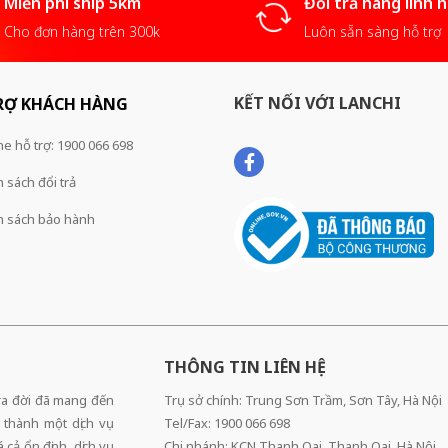
Miễn phí ship 5km
Đổi trả hàng linh 
Cho đơn hàng trên 300k
Luôn sẵn sàng hỗ trợ
KẾT NỐI VỚI LANCHI
RỢ KHÁCH HÀNG
ne hỗ trợ: 1900 066 698
 sách đổi trả
h sách bảo hành
THÔNG TIN LIÊN HỆ
 ra đời đã mang đến
Trụ sở chính: Trung Sơn Trầm, Sơn Tây, Hà Nội
 thành một dịch vụ
Tel/Fax: 1900 066 698
cả ổn định, dịch vụ
Chi nhánh: KCN Thanh Oai, Thanh Oai, Hà Nội