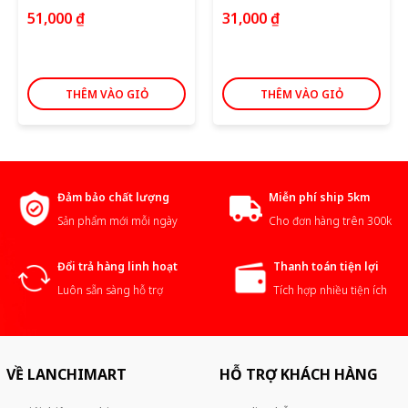
51,000
₫
31,000
₫
THÊM VÀO GIỎ
THÊM VÀO GIỎ
Đảm bảo chất lượng
Miễn phí ship 5km
Sản phẩm mới mỗi ngày
Cho đơn hàng trên 300k
Đổi trả hàng linh hoạt
Thanh toán tiện lợi
Luôn sẵn sàng hỗ trợ
Tích hợp nhiều tiện ích
VỀ LANCHIMART
HỖ TRỢ KHÁCH HÀNG