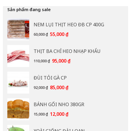
Sản phẩm đang sale
NEM LỤI THỊT HEO ĐB CP 400G
Giá
Giá
55,000
₫
60,000
₫
gốc
hiện
là:
tại
THỊT BA CHỈ HEO NHẠP KHẨU
60,000 ₫.
là:
55,000 ₫.
Giá
Giá
95,000
₫
110,000
₫
gốc
hiện
là:
tại
ĐÙI TỎI GÀ CP
110,000 ₫.
là:
95,000 ₫.
Giá
Giá
85,000
₫
92,000
₫
gốc
hiện
là:
tại
BÁNH GỐI NHO 380GR
92,000 ₫.
là:
85,000 ₫.
Giá
Giá
12,000
₫
15,000
₫
gốc
hiện
là:
tại