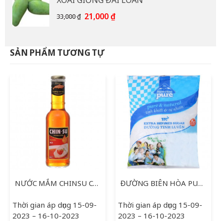
XOÀI GIỐNG ĐÀI LOAN
15,000 ₫.
là:
12,000 ₫.
Giá
Giá
21,000
₫
33,000
₫
gốc
hiện
là:
tại
33,000 ₫.
là:
SẢN PHẨM TƯƠNG TỰ
21,000 ₫.
NƯỚC MẮM CHINSU CÁ HỒI 500ML
ĐƯỜNG BIÊN HÒA PURE CÀNH MAI 1KG
Thời gian áp dụng 15-09-
Thời gian áp dụng 15-09-
2023 – 16-10-2023
2023 – 16-10-2023