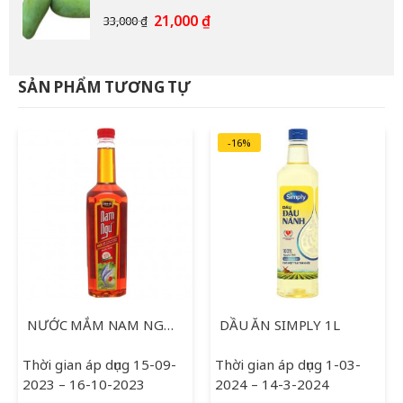
12,000 ₫.
Giá
Giá
21,000
₫
33,000
₫
gốc
hiện
là:
tại
33,000 ₫.
là:
SẢN PHẨM TƯƠNG TỰ
21,000 ₫.
-16%
NƯỚC MẮM NAM NGƯ 750ML
DẦU ĂN SIMPLY 1L
Thời gian áp dụng 15-09-
Thời gian áp dụng 1-03-
2023 – 16-10-2023
2024 – 14-3-2024