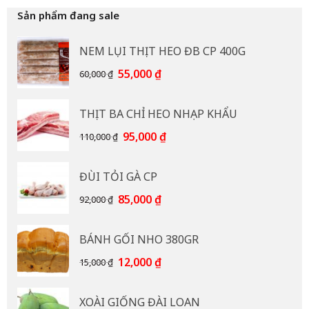
Sản phẩm đang sale
NEM LỤI THỊT HEO ĐB CP 400G
Giá
Giá
55,000
₫
60,000
₫
gốc
hiện
là:
tại
THỊT BA CHỈ HEO NHẠP KHẨU
60,000 ₫.
là:
55,000 ₫.
Giá
Giá
95,000
₫
110,000
₫
gốc
hiện
là:
tại
ĐÙI TỎI GÀ CP
110,000 ₫.
là:
95,000 ₫.
Giá
Giá
85,000
₫
92,000
₫
gốc
hiện
là:
tại
BÁNH GỐI NHO 380GR
92,000 ₫.
là:
85,000 ₫.
Giá
Giá
12,000
₫
15,000
₫
gốc
hiện
là:
tại
XOÀI GIỐNG ĐÀI LOAN
15,000 ₫.
là: