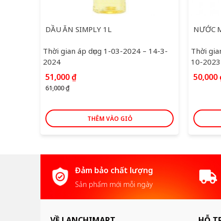
DẦU ĂN SIMPLY 1L
NƯỚC 
Thời gian áp dụng 1-03-2024 – 14-3-
Thời gia
2024
10-2023
Giá
Giá
51,000
₫
50,000
gốc
hiện
61,000
₫
là:
tại
61,000 ₫.
là:
51,000 ₫.
THÊM VÀO GIỎ
Đảm bảo chất lượng
Sản phẩm mới mỗi ngày
VỀ LANCHIMART
HỖ T