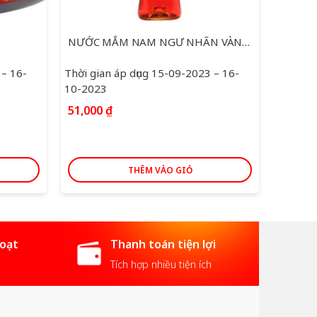
NƯỚC MẮM NAM NGƯ NHÃN VÀNG 650ML
NƯỚC 
 – 16-
Thời gian áp dụng 15-09-2023 – 16-
Thời gi
10-2023
10-202
51,000
₫
51,00
THÊM VÀO GIỎ
hoạt
Thanh toán tiện lợi
Tích hợp nhiều tiện ích