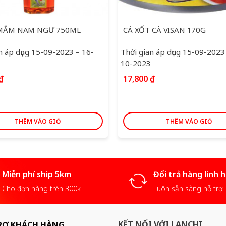
MẮM NAM NGƯ 750ML
CÁ XỐT CÀ VISAN 170G
n áp dụng 15-09-2023 – 16-
Thời gian áp dụng 15-09-2023
10-2023
₫
17,800
₫
THÊM VÀO GIỎ
THÊM VÀO GIỎ
Miễn phí ship 5km
Đổi trả hàng linh 
Cho đơn hàng trên 300k
Luôn sẵn sàng hỗ trợ
KẾT NỐI VỚI LANCHI
RỢ KHÁCH HÀNG