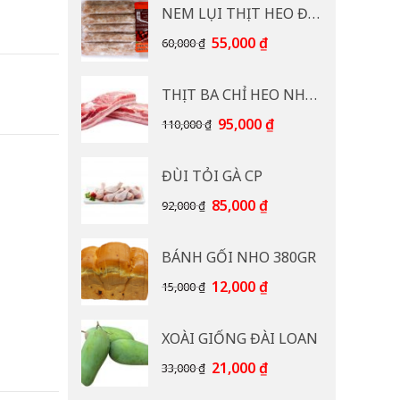
NEM LỤI THỊT HEO ĐB CP 400G
Giá
Giá
55,000
₫
60,000
₫
gốc
hiện
là:
tại
THỊT BA CHỈ HEO NHẠP KHẨU
60,000 ₫.
là:
55,000 ₫.
Giá
Giá
95,000
₫
110,000
₫
gốc
hiện
là:
tại
ĐÙI TỎI GÀ CP
110,000 ₫.
là:
95,000 ₫.
Giá
Giá
85,000
₫
92,000
₫
gốc
hiện
là:
tại
BÁNH GỐI NHO 380GR
92,000 ₫.
là:
85,000 ₫.
Giá
Giá
12,000
₫
15,000
₫
gốc
hiện
là:
tại
XOÀI GIỐNG ĐÀI LOAN
15,000 ₫.
là:
12,000 ₫.
Giá
Giá
21,000
₫
33,000
₫
gốc
hiện