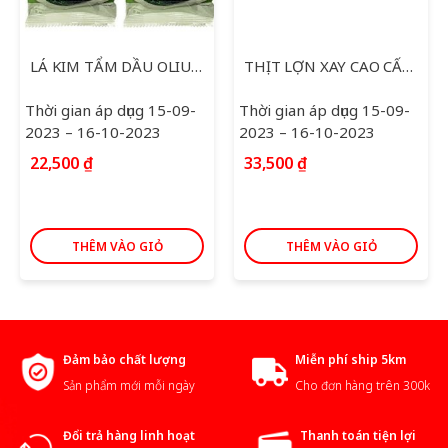
LÁ KIM TẨM DẦU OLIU O’FOOD 2 GÓI * 5 G
THỊT LỢN XAY CAO CẤP 170G
Thời gian áp dụng 15-09-
Thời gian áp dụng 15-09-
2023 – 16-10-2023
2023 – 16-10-2023
22,500
₫
33,500
₫
THÊM VÀO GIỎ
THÊM VÀO GIỎ
Đảm bảo chất lượng
Miễn phí ship 5km
Sản phẩm mới mỗi ngày
Cho đơn hàng trên 300k
Đổi trả hàng linh hoạt
Thanh toán tiện lợi