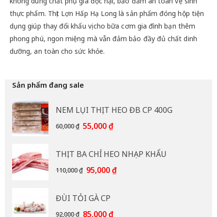
không dùng chất phụ gia độc hại, bảo đảm an toàn vệ sinh
thực phẩm. Thịt Lợn Hấp Hạ Long là sản phẩm đóng hộp tiện
dụng giúp thay đổi khẩu vị cho bữa cơm gia đình bạn thêm
phong phú, ngon miệng mà vẫn đảm bảo đầy đủ chất dinh
dưỡng, an toàn cho sức khỏe.
Sản phẩm đang sale
NEM LỤI THỊT HEO ĐB CP 400G
Giá
Giá
55,000
₫
60,000
₫
gốc
hiện
là:
tại
THỊT BA CHỈ HEO NHẠP KHẨU
60,000 ₫.
là:
55,000 ₫.
Giá
Giá
95,000
₫
110,000
₫
gốc
hiện
là:
tại
ĐÙI TỎI GÀ CP
110,000 ₫.
là:
95,000 ₫.
Giá
Giá
85,000
₫
92,000
₫