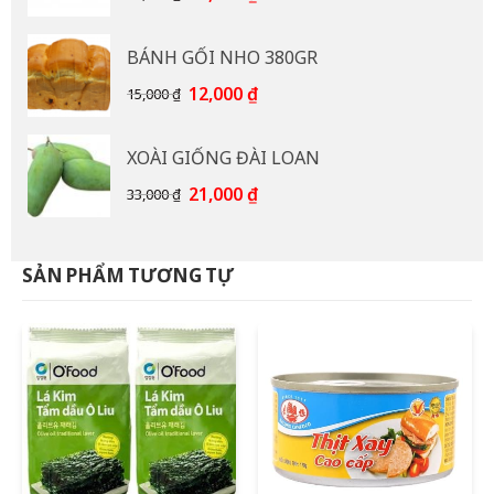
gốc
hiện
là:
tại
BÁNH GỐI NHO 380GR
92,000 ₫.
là:
85,000 ₫.
Giá
Giá
12,000
₫
15,000
₫
gốc
hiện
là:
tại
XOÀI GIỐNG ĐÀI LOAN
15,000 ₫.
là:
12,000 ₫.
Giá
Giá
21,000
₫
33,000
₫
gốc
hiện
là:
tại
33,000 ₫.
là:
SẢN PHẨM TƯƠNG TỰ
21,000 ₫.