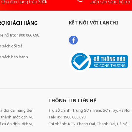
Cho đơn hàng trên 300k
Luôn sẵn sàng hỗ trợ
KẾT NỐI VỚI LANCHI
RỢ KHÁCH HÀNG
ne hỗ trợ: 1900 066 698
 sách đổi trả
h sách bảo hành
THÔNG TIN LIÊN HỆ
 ra đời đã mang đến
Trụ sở chính: Trung Sơn Trầm, Sơn Tây, Hà Nội
 thành một dịch vụ
Tel/Fax: 1900 066 698
cả ổn định, dịch vụ
Chi nhánh: KCN Thanh Oai, Thanh Oai, Hà Nội