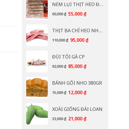
NEM LỤI THỊT HEO ĐB CP 400G
Giá
Giá
55,000
₫
60,000
₫
gốc
hiện
là:
tại
THỊT BA CHỈ HEO NHẠP KHẨU
60,000 ₫.
là:
55,000 ₫.
Giá
Giá
95,000
₫
110,000
₫
gốc
hiện
là:
tại
ĐÙI TỎI GÀ CP
110,000 ₫.
là:
95,000 ₫.
Giá
Giá
85,000
₫
92,000
₫
gốc
hiện
là:
tại
BÁNH GỐI NHO 380GR
92,000 ₫.
là:
85,000 ₫.
Giá
Giá
12,000
₫
15,000
₫
gốc
hiện
là:
tại
XOÀI GIỐNG ĐÀI LOAN
15,000 ₫.
là:
12,000 ₫.
Giá
Giá
21,000
₫
33,000
₫
gốc
hiện