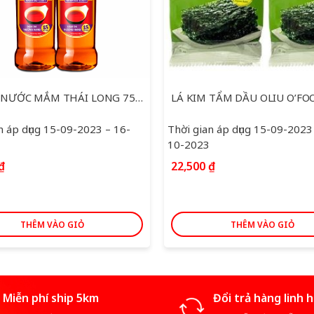
BỘ ĐÔI NƯỚC MẮM THÁI LONG 750ML
n áp dụng 15-09-2023 – 16-
Thời gian áp dụng 15-09-2023
10-2023
₫
22,500
₫
THÊM VÀO GIỎ
THÊM VÀO GIỎ
Miễn phí ship 5km
Đổi trả hàng linh 