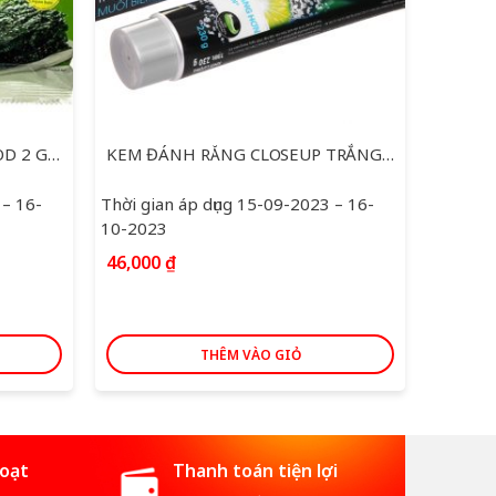
LÁ KIM TẨM DẦU OLIU O’FOOD 2 GÓI * 5 G
KEM ĐÁNH RĂNG CLOSEUP TRẮNG RĂNG VỊ MUỐI BIỂN 230G
NƯỚC 
 – 16-
Thời gian áp dụng 15-09-2023 – 16-
Thời gi
10-2023
10-202
46,000
₫
88,00
THÊM VÀO GIỎ
hoạt
Thanh toán tiện lợi