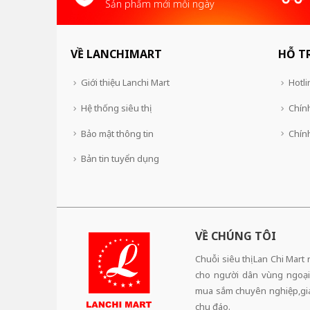
Sản phẩm mới mỗi ngày
VỀ LANCHIMART
HỖ T
Giới thiệu Lanchi Mart
Hotli
Hệ thống siêu thị
Chính
Bảo mật thông tin
Chín
Bản tin tuyển dụng
VỀ CHÚNG TÔI
Chuỗi siêu thị Lan Chi Mart
cho người dân vùng ngoại
mua sắm chuyên nghiệp,giá 
chu đáo.