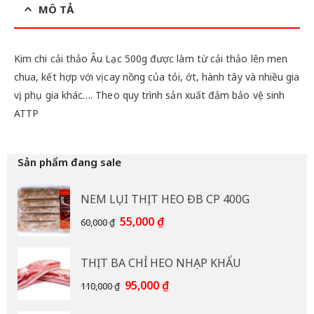
MÔ TẢ
Kim chi cải thảo Âu Lạc 500g được làm từ cải thảo lên men
chua, kết hợp với vị cay nồng của tỏi, ớt, hành tây và nhiều gia
vị, phụ gia khác…. Theo quy trình sản xuất đảm bảo vệ sinh
ATTP
Sản phẩm đang sale
NEM LỤI THỊT HEO ĐB CP 400G
Giá
Giá
55,000
₫
60,000
₫
gốc
hiện
là:
tại
THỊT BA CHỈ HEO NHẠP KHẨU
60,000 ₫.
là:
55,000 ₫.
Giá
Giá
95,000
₫
110,000
₫
gốc
hiện
là:
tại