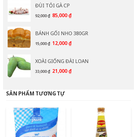
ĐÙI TỎI GÀ CP
110,000 ₫.
là:
95,000 ₫.
Giá
Giá
85,000
₫
92,000
₫
gốc
hiện
là:
tại
BÁNH GỐI NHO 380GR
92,000 ₫.
là:
85,000 ₫.
Giá
Giá
12,000
₫
15,000
₫
gốc
hiện
là:
tại
XOÀI GIỐNG ĐÀI LOAN
15,000 ₫.
là:
12,000 ₫.
Giá
Giá
21,000
₫
33,000
₫
gốc
hiện
là:
tại
33,000 ₫.
là:
SẢN PHẨM TƯƠNG TỰ
21,000 ₫.