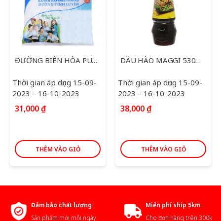
ĐƯỜNG BIÊN HÒA PURE CÀNH MAI 1KG
DẦU HÀO MAGGI 530ML
Thời gian áp dụng 15-09-
Thời gian áp dụng 15-09-
2023 – 16-10-2023
2023 – 16-10-2023
31,000
₫
38,000
₫
THÊM VÀO GIỎ
THÊM VÀO GIỎ
Đảm bảo chất lượng
Miễn phí ship 5km
Sản phẩm mới mỗi ngày
Cho đơn hàng trên 300k