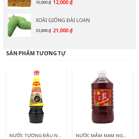
85,000 ₫.
Giá
Giá
12,000
₫
15,000
₫
gốc
hiện
là:
tại
XOÀI GIỐNG ĐÀI LOAN
15,000 ₫.
là:
12,000 ₫.
Giá
Giá
21,000
₫
33,000
₫
gốc
hiện
là:
tại
33,000 ₫.
là:
SẢN PHẨM TƯƠNG TỰ
21,000 ₫.
NƯỚC TƯƠNG ĐẬU NÀNH MAGGI 700ML
NƯỚC MẮM NAM NGƯ SIÊU TIẾT KIỆM 4.8L