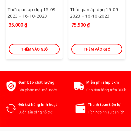
Thời gian áp dụng 15-09-
Thời gian áp dụng 15-09-
2023 – 16-10-2023
2023 – 16-10-2023
35,000
₫
75,500
₫
THÊM VÀO GIỎ
THÊM VÀO GIỎ
Đảm bảo chất lượng
Miễn phí ship 5km
Sản phẩm mới mỗi ngày
Cho đơn hàng trên 300k
Đổi trả hàng linh hoạt
Thanh toán tiện lợi
Luôn sẵn sàng hỗ trợ
Tích hợp nhiều tiện ích