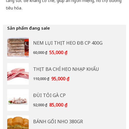
tăng sức đề kháng cơ thể, giúp ăn ngon miệng, hỗ trợ đường
tiêu hóa.
Sản phẩm đang sale
NEM LỤI THỊT HEO ĐB CP 400G
Giá
Giá
55,000
₫
60,000
₫
gốc
hiện
là:
tại
THỊT BA CHỈ HEO NHẠP KHẨU
60,000 ₫.
là:
55,000 ₫.
Giá
Giá
95,000
₫
110,000
₫
gốc
hiện
là:
tại
ĐÙI TỎI GÀ CP
110,000 ₫.
là:
95,000 ₫.
Giá
Giá
85,000
₫
92,000
₫
gốc
hiện
là:
tại
BÁNH GỐI NHO 380GR
92,000 ₫.
là: