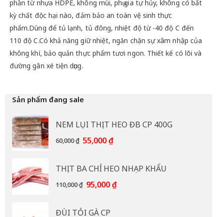
phần từ nhựa HDPE, không mùi, phụ gia tự hủy, không có bất
kỳ chất độc hại nào, đảm bảo an toàn vệ sinh thực
phẩm.Dùng để tủ lạnh, tủ đông, nhiệt độ từ -40 độ C đến
110 độ C.Có khả năng giữ nhiệt, ngăn chặn sự xâm nhập của
không khí, bảo quản thực phẩm tươi ngon. Thiết kế có lõi và
đường gân xé tiện dụng.
Sản phẩm đang sale
NEM LỤI THỊT HEO ĐB CP 400G
Giá
Giá
55,000
₫
60,000
₫
gốc
hiện
là:
tại
THỊT BA CHỈ HEO NHẠP KHẨU
60,000 ₫.
là:
55,000 ₫.
Giá
Giá
95,000
₫
110,000
₫
gốc
hiện
là:
tại
ĐÙI TỎI GÀ CP
110,000 ₫.
là: