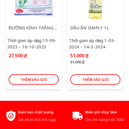
ĐƯỜNG KÍNH TRẮNG XUẤT KHẨU 1KG
DẦU ĂN SIMPLY 1L
Thời gian áp dụng 15-09-
Thời gian áp dụng 1-03-
2023 – 16-10-2023
2024 – 14-3-2024
Giá
Giá
27,500
₫
51,000
₫
gốc
hiện
61,000
₫
là:
tại
61,000 ₫.
là:
51,000 ₫.
THÊM VÀO GIỎ
THÊM VÀO GIỎ
Đảm bảo chất lượng
Miễn phí ship 5km
Sản phẩm mới mỗi ngày
Cho đơn hàng trên 300k