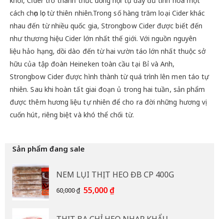
khởi, Cider trở thành thức uống hội tụ đầy đủ tinh hoa một
cách chọn lọc từ thiên nhiên.Trong số hàng trăm loại Cider khác
nhau đến từ nhiều quốc gia, Strongbow Cider được biết đến
như thương hiệu Cider lớn nhất thế giới. Với nguồn nguyên
liệu hảo hạng, dồi dào đến từ hai vườn táo lớn nhất thuộc sở
hữu của tập đoàn Heineken toàn cầu tại Bỉ và Anh,
Strongbow Cider được hình thành từ quá trình lên men táo tự
nhiên. Sau khi hoàn tất giai đoạn ủ trong hai tuần, sản phẩm
được thêm hương liệu tự nhiên để cho ra đời những hương vị
cuốn hút, riêng biệt và khó thể chối từ.
Sản phẩm đang sale
NEM LỤI THỊT HEO ĐB CP 400G
Giá
Giá
55,000
₫
60,000
₫
gốc
hiện
là:
tại
THỊT BA CHỈ HEO NHẠP KHẨU