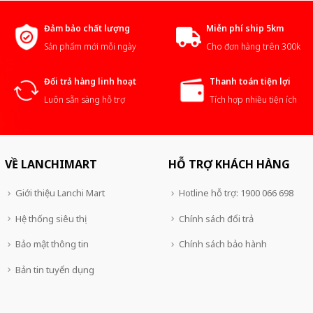
Đảm bảo chất lượng
Miễn phí ship 5km
Sản phẩm mới mỗi ngày
Cho đơn hàng trên 300k
Đổi trả hàng linh hoạt
Thanh toán tiện lợi
Luôn sẵn sàng hỗ trợ
Tích hợp nhiều tiện ích
VỀ LANCHIMART
HỖ TRỢ KHÁCH HÀNG
Giới thiệu Lanchi Mart
Hotline hỗ trợ: 1900 066 698
Hệ thống siêu thị
Chính sách đổi trả
Bảo mật thông tin
Chính sách bảo hành
Bản tin tuyển dụng