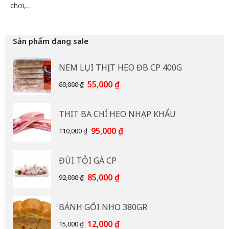
chơi,…
Sản phẩm đang sale
NEM LỤI THỊT HEO ĐB CP 400G
Giá
Giá
55,000
₫
60,000
₫
gốc
hiện
là:
tại
THỊT BA CHỈ HEO NHẠP KHẨU
60,000 ₫.
là:
55,000 ₫.
Giá
Giá
95,000
₫
110,000
₫
gốc
hiện
là:
tại
ĐÙI TỎI GÀ CP
110,000 ₫.
là:
95,000 ₫.
Giá
Giá
85,000
₫
92,000
₫
gốc
hiện
là:
tại
BÁNH GỐI NHO 380GR
92,000 ₫.
là:
85,000 ₫.
Giá
Giá
12,000
₫
15,000
₫