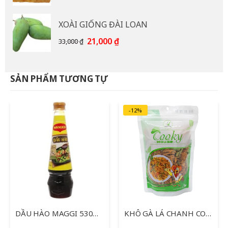
gốc
hiện
là:
tại
XOÀI GIỐNG ĐÀI LOAN
15,000 ₫.
là:
12,000 ₫.
Giá
Giá
21,000
₫
33,000
₫
gốc
hiện
là:
tại
33,000 ₫.
là:
SẢN PHẨM TƯƠNG TỰ
21,000 ₫.
-12%
DẦU HÀO MAGGI 530ML
KHÔ GÀ LÁ CHANH COOKY 150G