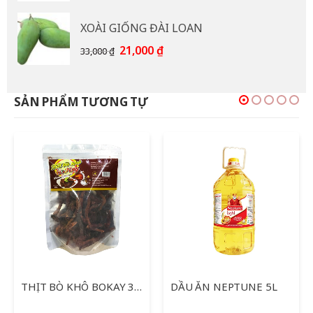
là:
tại
XOÀI GIỐNG ĐÀI LOAN
15,000 ₫.
là:
12,000 ₫.
Giá
Giá
21,000
₫
33,000
₫
gốc
hiện
là:
tại
33,000 ₫.
là:
SẢN PHẨM TƯƠNG TỰ
21,000 ₫.
-12%
DẦU ĂN NEPTUNE 5L
KHÔ GÀ LÁ CHANH COOKY 150G