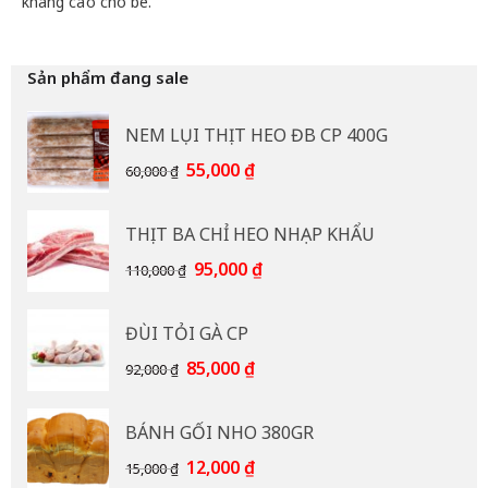
kháng cao cho bé.
Sản phẩm đang sale
NEM LỤI THỊT HEO ĐB CP 400G
Giá
Giá
55,000
₫
60,000
₫
gốc
hiện
là:
tại
THỊT BA CHỈ HEO NHẠP KHẨU
60,000 ₫.
là:
55,000 ₫.
Giá
Giá
95,000
₫
110,000
₫
gốc
hiện
là:
tại
ĐÙI TỎI GÀ CP
110,000 ₫.
là:
95,000 ₫.
Giá
Giá
85,000
₫
92,000
₫
gốc
hiện
là:
tại
BÁNH GỐI NHO 380GR
92,000 ₫.
là:
85,000 ₫.
Giá
Giá
12,000
₫
15,000
₫
gốc
hiện