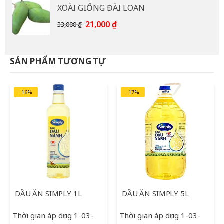
XOÀI GIỐNG ĐÀI LOAN
15,000 ₫.
là:
12,000 ₫.
Giá
Giá
21,000
₫
33,000
₫
gốc
hiện
là:
tại
33,000 ₫.
là:
SẢN PHẨM TƯƠNG TỰ
21,000 ₫.
-16%
-17%
DẦU ĂN SIMPLY 1L
DẦU ĂN SIMPLY 5L
Thời gian áp dụng 1-03-
Thời gian áp dụng 1-03-