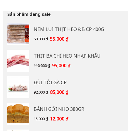
Sản phẩm đang sale
NEM LỤI THỊT HEO ĐB CP 400G
Giá
Giá
55,000
₫
60,000
₫
gốc
hiện
là:
tại
THỊT BA CHỈ HEO NHẠP KHẨU
60,000 ₫.
là:
55,000 ₫.
Giá
Giá
95,000
₫
110,000
₫
gốc
hiện
là:
tại
ĐÙI TỎI GÀ CP
110,000 ₫.
là:
95,000 ₫.
Giá
Giá
85,000
₫
92,000
₫
gốc
hiện
là:
tại
BÁNH GỐI NHO 380GR
92,000 ₫.
là:
85,000 ₫.
Giá
Giá
12,000
₫
15,000
₫
gốc
hiện
là:
tại