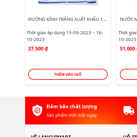
ĐƯỜNG KÍNH TRẮNG XUẤT KHẨU 1KG
NƯỚC MẮM CHINSU CÁ HỒI 500ML
DẦU ĂN
 – 16-
Thời gian áp dụng 15-09-2023 – 16-
Thời gia
10-2023
10-2023
51,000
₫
105,00
THÊM VÀO GIỎ
Đảm bảo chất lượng
Sản phẩm mới mỗi ngày