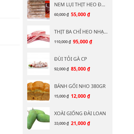
NEM LỤI THỊT HEO ĐB CP 400G
Giá
Giá
55,000
₫
60,000
₫
gốc
hiện
là:
tại
THỊT BA CHỈ HEO NHẠP KHẨU
60,000 ₫.
là:
55,000 ₫.
Giá
Giá
95,000
₫
110,000
₫
gốc
hiện
là:
tại
ĐÙI TỎI GÀ CP
110,000 ₫.
là:
95,000 ₫.
Giá
Giá
85,000
₫
92,000
₫
gốc
hiện
là:
tại
BÁNH GỐI NHO 380GR
92,000 ₫.
là:
85,000 ₫.
Giá
Giá
12,000
₫
15,000
₫
gốc
hiện
là:
tại
XOÀI GIỐNG ĐÀI LOAN
15,000 ₫.
là:
12,000 ₫.
Giá
Giá
21,000
₫
33,000
₫
gốc
hiện