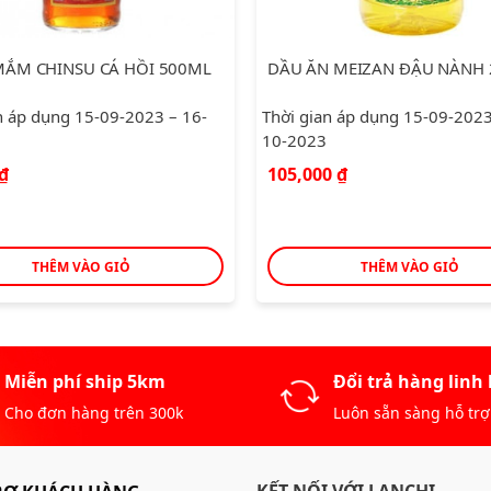
 MEIZAN ĐẬU NÀNH 2L
GẠO NEPTUNE ST 24 TÚI 5KG
204,000
₫
n áp dụng 15-09-2023 – 16-
0
₫
THÊM VÀO GIỎ
THÊM VÀO GIỎ
Miễn phí ship 5km
Đổi trả hàng linh
Cho đơn hàng trên 300k
Luôn sẵn sàng hỗ trợ
KẾT NỐI VỚI LANCHI