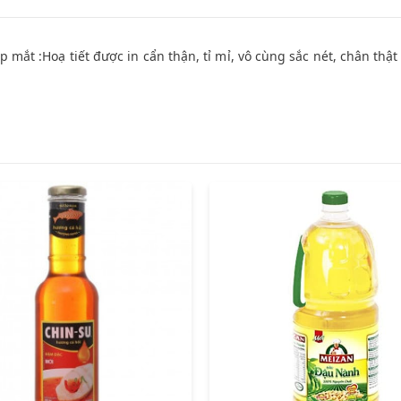
đẹp mắt :Hoạ tiết được in cẩn thận, tỉ mỉ, vô cùng sắc nét, chân thậ