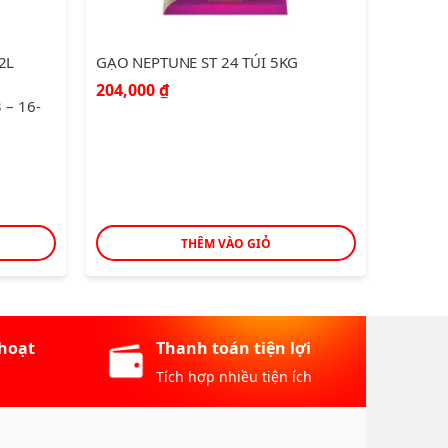
NƯỚC MẮM NAM NGƯ 750ML
NƯỚC 
Thời gian áp dụng 15-09-2023 – 16-
Thời gi
10-2023
10-202
50,000
₫
17,50
THÊM VÀO GIỎ
 hoạt
Thanh toán tiện lợi
Tích hợp nhiều tiện ích