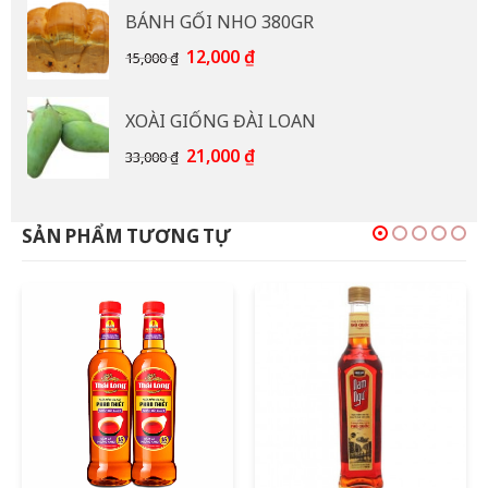
là:
tại
BÁNH GỐI NHO 380GR
92,000 ₫.
là:
85,000 ₫.
Giá
Giá
12,000
₫
15,000
₫
gốc
hiện
là:
tại
XOÀI GIỐNG ĐÀI LOAN
15,000 ₫.
là:
12,000 ₫.
Giá
Giá
21,000
₫
33,000
₫
gốc
hiện
là:
tại
33,000 ₫.
là:
SẢN PHẨM TƯƠNG TỰ
21,000 ₫.