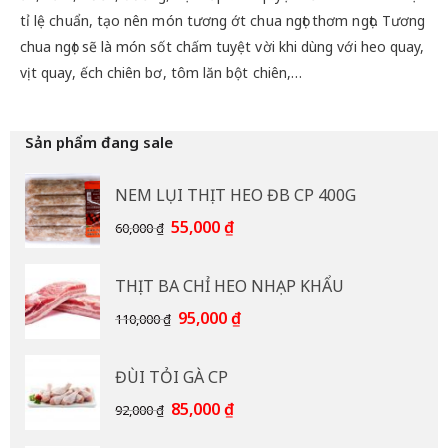
tỉ lệ chuẩn, tạo nên món tương ớt chua ngọt thơm ngọt. Tương
chua ngọt sẽ là món sốt chấm tuyệt vời khi dùng với heo quay,
vịt quay, ếch chiên bơ, tôm lăn bột chiên,…
Sản phẩm đang sale
NEM LỤI THỊT HEO ĐB CP 400G
Giá
Giá
55,000
₫
60,000
₫
gốc
hiện
là:
tại
THỊT BA CHỈ HEO NHẠP KHẨU
60,000 ₫.
là:
55,000 ₫.
Giá
Giá
95,000
₫
110,000
₫
gốc
hiện
là:
tại
ĐÙI TỎI GÀ CP
110,000 ₫.
là:
95,000 ₫.
Giá
Giá
85,000
₫
92,000
₫
gốc
hiện