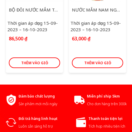
BỘ ĐÔI NƯỚC MẮM THÁI LONG 750ML
NƯỚC MẮM NAM NGƯ PHÚ QUỐC 500ML
Thời gian áp dụng 15-09-
Thời gian áp dụng 15-09-
2023 – 16-10-2023
2023 – 16-10-2023
86,500
₫
63,000
₫
THÊM VÀO GIỎ
THÊM VÀO GIỎ
Đảm bảo chất lượng
Miễn phí ship 5km
Sản phẩm mới mỗi ngày
Cho đơn hàng trên 300k
Đổi trả hàng linh hoạt
Thanh toán tiện lợi
Luôn sẵn sàng hỗ trợ
Tích hợp nhiều tiện ích