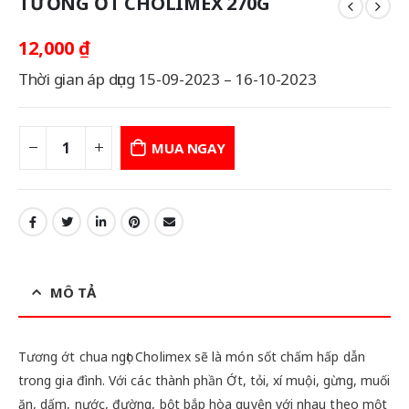
TƯƠNG ỚT CHOLIMEX 270G
12,000
₫
Thời gian áp dụng 15-09-2023 – 16-10-2023
MUA NGAY
MÔ TẢ
Tương ớt chua ngọt Cholimex sẽ là món sốt chấm hấp dẫn
trong gia đình. Với các thành phần Ớt, tỏi, xí muội, gừng, muối
ăn, dấm, nước, đường, bột bắp hòa quyện với nhau theo một