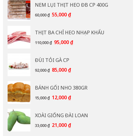
NEM LỤI THỊT HEO ĐB CP 400G
Giá
Giá
55,000
₫
60,000
₫
gốc
hiện
là:
tại
THỊT BA CHỈ HEO NHẠP KHẨU
60,000 ₫.
là:
55,000 ₫.
Giá
Giá
95,000
₫
110,000
₫
gốc
hiện
là:
tại
ĐÙI TỎI GÀ CP
110,000 ₫.
là:
95,000 ₫.
Giá
Giá
85,000
₫
92,000
₫
gốc
hiện
là:
tại
BÁNH GỐI NHO 380GR
92,000 ₫.
là:
85,000 ₫.
Giá
Giá
12,000
₫
15,000
₫
gốc
hiện
là:
tại
XOÀI GIỐNG ĐÀI LOAN
15,000 ₫.
là:
12,000 ₫.
Giá
Giá
21,000
₫
33,000
₫
gốc
hiện