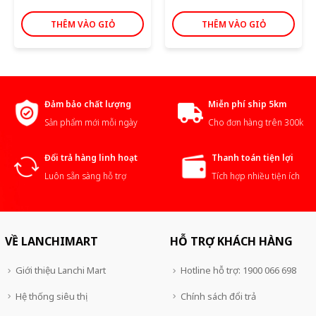
THÊM VÀO GIỎ
THÊM VÀO GIỎ
Đảm bảo chất lượng
Miễn phí ship 5km
Sản phẩm mới mỗi ngày
Cho đơn hàng trên 300k
Đổi trả hàng linh hoạt
Thanh toán tiện lợi
Luôn sẵn sàng hỗ trợ
Tích hợp nhiều tiện ích
VỀ LANCHIMART
HỖ TRỢ KHÁCH HÀNG
Giới thiệu Lanchi Mart
Hotline hỗ trợ: 1900 066 698
Hệ thống siêu thị
Chính sách đổi trả