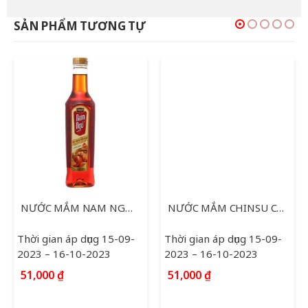
là:
tại
33,000 ₫.
là:
SẢN PHẨM TƯƠNG TỰ
21,000 ₫.
NƯỚC MẮM NAM NGƯ NHÃN VÀNG 650ML
NƯỚC MẮM CHINSU CÁ HỒI 500ML
Thời gian áp dụng 15-09-
Thời gian áp dụng 15-09-
2023 – 16-10-2023
2023 – 16-10-2023
51,000
₫
51,000
₫