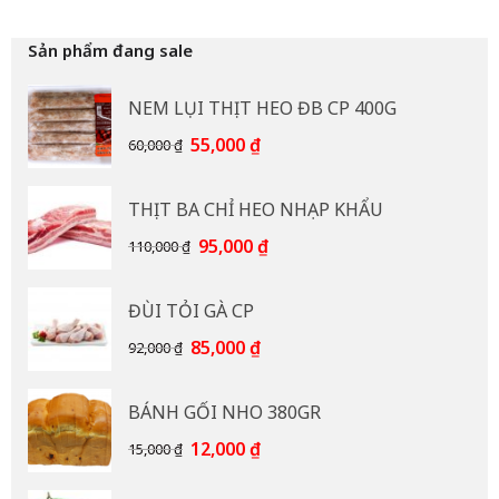
Sản phẩm đang sale
NEM LỤI THỊT HEO ĐB CP 400G
Giá
Giá
55,000
₫
60,000
₫
gốc
hiện
là:
tại
THỊT BA CHỈ HEO NHẠP KHẨU
60,000 ₫.
là:
55,000 ₫.
Giá
Giá
95,000
₫
110,000
₫
gốc
hiện
là:
tại
ĐÙI TỎI GÀ CP
110,000 ₫.
là:
95,000 ₫.
Giá
Giá
85,000
₫
92,000
₫
gốc
hiện
là:
tại
BÁNH GỐI NHO 380GR
92,000 ₫.
là:
85,000 ₫.
Giá
Giá
12,000
₫
15,000
₫
gốc
hiện
là:
tại