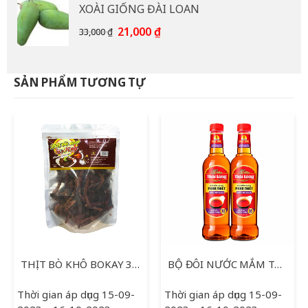
XOÀI GIỐNG ĐÀI LOAN
15,000 ₫.
là:
12,000 ₫.
Giá
Giá
21,000
₫
33,000
₫
gốc
hiện
là:
tại
33,000 ₫.
là:
SẢN PHẨM TƯƠNG TỰ
21,000 ₫.
THỊT BÒ KHÔ BOKAY 300G
BỘ ĐÔI NƯỚC MẮM THÁI LONG 750ML
Thời gian áp dụng 15-09-
Thời gian áp dụng 15-09-