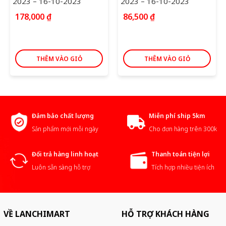
2023 – 16-10-2023
2023 – 16-10-2023
178,000
₫
86,500
₫
THÊM VÀO GIỎ
THÊM VÀO GIỎ
Đảm bảo chất lượng
Miễn phí ship 5km
Sản phẩm mới mỗi ngày
Cho đơn hàng trên 300k
Đổi trả hàng linh hoạt
Thanh toán tiện lợi
Luôn sẵn sàng hỗ trợ
Tích hợp nhiều tiện ích
VỀ LANCHIMART
HỖ TRỢ KHÁCH HÀNG