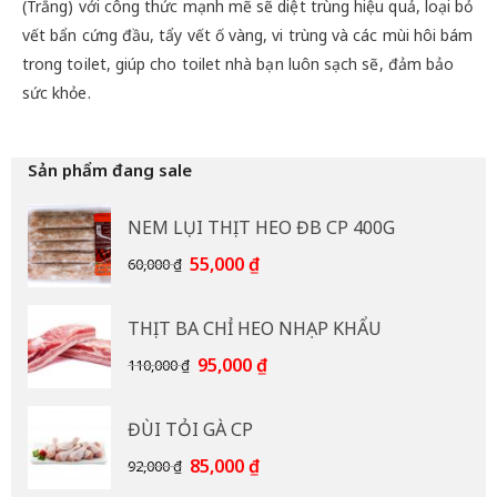
(Trắng) với công thức mạnh mẽ sẽ diệt trùng hiệu quả, loại bỏ
vết bẩn cứng đầu, tẩy vết ố vàng, vi trùng và các mùi hôi bám
trong toilet, giúp cho toilet nhà bạn luôn sạch sẽ, đảm bảo
sức khỏe.
Sản phẩm đang sale
NEM LỤI THỊT HEO ĐB CP 400G
Giá
Giá
55,000
₫
60,000
₫
gốc
hiện
là:
tại
THỊT BA CHỈ HEO NHẠP KHẨU
60,000 ₫.
là:
55,000 ₫.
Giá
Giá
95,000
₫
110,000
₫
gốc
hiện
là:
tại
ĐÙI TỎI GÀ CP
110,000 ₫.
là:
95,000 ₫.
Giá
Giá
85,000
₫
92,000
₫
gốc
hiện