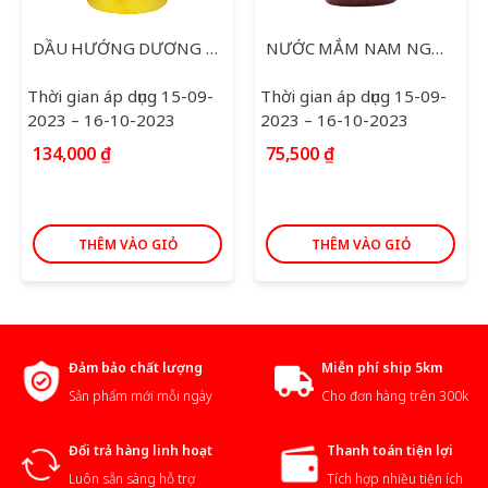
DẦU HƯỚNG DƯƠNG SIMPLY 2L
NƯỚC MẮM NAM NGƯ SIÊU TIẾT KIỆM 4.8L
Thời gian áp dụng 15-09-
Thời gian áp dụng 15-09-
2023 – 16-10-2023
2023 – 16-10-2023
134,000
₫
75,500
₫
THÊM VÀO GIỎ
THÊM VÀO GIỎ
Đảm bảo chất lượng
Miễn phí ship 5km
Sản phẩm mới mỗi ngày
Cho đơn hàng trên 300k
Đổi trả hàng linh hoạt
Thanh toán tiện lợi
Luôn sẵn sàng hỗ trợ
Tích hợp nhiều tiện ích