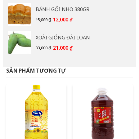
là:
tại
BÁNH GỐI NHO 380GR
92,000 ₫.
là:
85,000 ₫.
Giá
Giá
12,000
₫
15,000
₫
gốc
hiện
là:
tại
XOÀI GIỐNG ĐÀI LOAN
15,000 ₫.
là:
12,000 ₫.
Giá
Giá
21,000
₫
33,000
₫
gốc
hiện
là:
tại
33,000 ₫.
là:
SẢN PHẨM TƯƠNG TỰ
21,000 ₫.