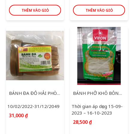
THÊM VÀO GIỎ
THÊM VÀO GIỎ
BÁNH ĐA ĐỎ HẢI PHÒNG 500G
BÁNH PHỞ KHÔ BÔNG LÚA VÀNG 400G
10/02/2022-31/12/2049
Thời gian áp dụng 15-09-
2023 – 16-10-2023
31,000
₫
28,500
₫