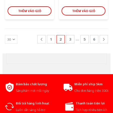
THÊM VÀO GIỎ
THÊM VÀO GIỎ
…
1
2
3
5
6
Đảm bảo chất lượng
Miễn phí ship 5km
Sản phẩm mới mỗi ngày
Cho đơn hàng trên 300k
Đổi trả hàng linh hoạt
Thanh toán tiện lợi
Luôn sẵn sàng hỗ trợ
Tích hợp nhiều tiện ích