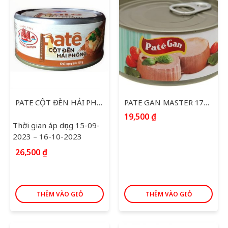
PATE CỘT ĐÈN HẢI PHÒNG 150G
PATE GAN MASTER 170G
19,500
₫
Thời gian áp dụng 15-09-
2023 – 16-10-2023
26,500
₫
THÊM VÀO GIỎ
THÊM VÀO GIỎ